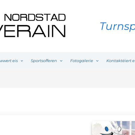
Turnsp
wwert eis
Sportsofferen
Fotogalerie
Kontaktéiert e