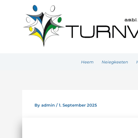
Skip
to
content
Heem
Neiegkeeten
I
By
admin
/
1. September 2025