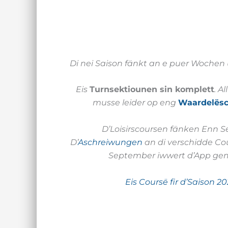
Di nei Saison fänkt an e puer Wochen u
Eis
Turnsektiounen sin komplett
. A
musse leider op eng
Waardelësc
D’Loisirscoursen fänken Enn 
D’
Aschreiwungen
an di verschidde Co
September iwwert d’App ge
Eis Coursë fir d’Saison 2