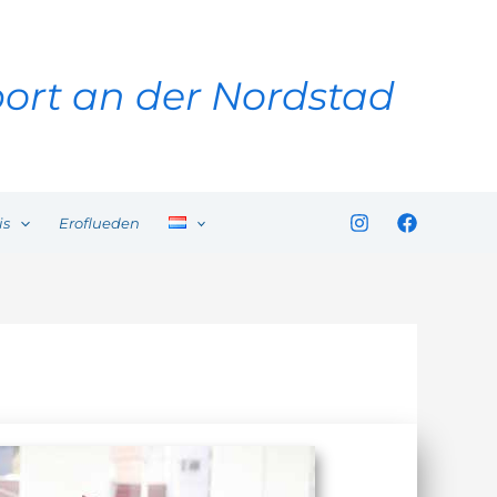
ort an der Nordstad
is
Eroflueden