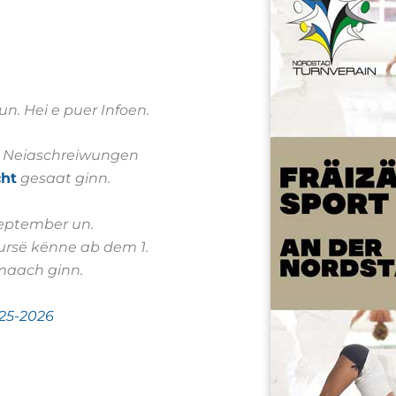
n. Hei e puer Infoen.
ll Neiaschreiwungen
ht
gesaat ginn.
September un.
ursë kënne ab dem 1.
maach ginn.
025-2026