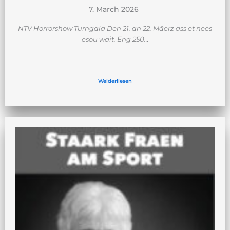
7. March 2026
NTV Horrorshow Turngala Den 21. an 22. Mäerz ass et nees
esou wäit. Eng 250…
Weiderliesen