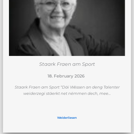
Staark Fraen am Sport
18. February 2026
Staark Fraen am Sport “Däi Wëssen an deng Talenter
weiderzegi stäerkt net nëmmen dech, mee…
Weiderliesen