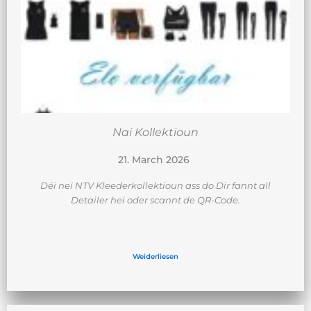
Nai Kollektioun
21. March 2026
Déi nei NTV Kleederkollektioun ass do Dir fannt all
Detailer hei oder scannt de QR-Code.
Weiderliesen