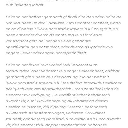
publizéierten Inhalt.
Et kann net haftbar gemaach gi fir all direkten oder indirekte
Schued, deen un der Hardware vum Benotzer entsteet, wann
en op d’Websäit “www.nordstad-turnverain.lu” zougräift, an
deen entweder duerch d’Benotzung vun Hardware
verursaacht gëtt, déi net den uewe genannte
Spezifikatiounen entsprécht, oder duerch d’Optriede vun
engem Feeler oder enger Incompatibilitéit.
Et kann net fir indirekt Schied (wéi Verloscht vum
Maartundeel oder Verloscht vun enger Geleeënheet) haftbar
gemaach ginn, deen aus der Notzung vun der Websäit
“www.nordstad-turnverain.lu” resultéiert. Interaktiv Beräicher
(Méiglechkeet, am Kontaktberäich Froen ze stellen) stinn de
Benotzer zur Verfügung. De Verëffentlecher behält sech
d’Recht vir, ouni Virukënnegung all Inhalter an dësem
Beräich ze läschen, déi d’gëlteg Gesetzer, besonnesch
d’Datenschutzbestëmmungen, verletzen. Souwäit et
zoutrëfft, behält sech Nordstad-Turnveräin A.s.b.l. och d’Recht
vir, de Benotzer zivil- an/oder strofrechtlech haftbar ze