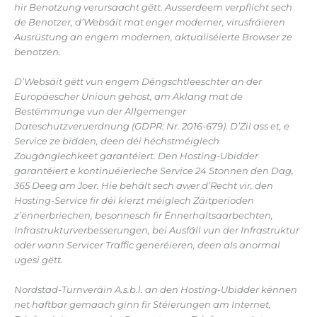
hir Benotzung verursaacht gëtt. Ausserdeem verpflicht sech
de Benotzer, d’Websäit mat enger moderner, virusfräieren
Ausrüstung an engem modernen, aktualiséierte Browser ze
benotzen.
D’Websäit gëtt vun engem Déngschtleeschter an der
Europäescher Unioun gehost, am Aklang mat de
Bestëmmunge vun der Allgemenger
Dateschutzveruerdnung (GDPR: Nr. 2016-679). D’Zil ass et, e
Service ze bidden, deen déi héchstméiglech
Zougänglechkeet garantéiert. Den Hosting-Ubidder
garantéiert e kontinuéierleche Service 24 Stonnen den Dag,
365 Deeg am Joer. Hie behält sech awer d’Recht vir, den
Hosting-Service fir déi kierzt méiglech Zäitperioden
z’ënnerbriechen, besonnesch fir Ënnerhaltsaarbechten,
Infrastrukturverbesserungen, bei Ausfäll vun der Infrastruktur
oder wann Servicer Traffic generéieren, deen als anormal
ugesi gëtt.
Nordstad-Turnveräin A.s.b.l. an den Hosting-Ubidder kënnen
net haftbar gemaach ginn fir Stéierungen am Internet,