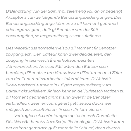
D’Benotzung vun der Säit implizéiert eng voll an onbedéngt
Akzeptanz vun de follgende Benotzungsbedéngungen. Dës
Benotzungsbedéngunge kënnen zu all Moment geännert
oder ergänzt ginn; dofir gi Benotzer vun der Säit
encouragéiert, se reegelméisseg ze consultéieren.
Dës Websäit ass normalerweis zu all Moment fir Benotzer
zougänglech. Den Editeur kann awer decidéieren, den
Zougang fir technesch Ënnerhaltsaarbechten
z’ënnerbriechen. An esou Fäll wäert den Editeur sech
beméien, d’Benotzer am Viraus iwwer d’Datumer an d’Zäite
vun der Ënnerhaltsaarbecht z’informéieren. D’Websäit
“www.nordstad-turnverain.lu” gëtt reegelméisseg vum
Editeur aktualiséiert. Änlech kënnen déi juristesch Notizen zu
all Moment geännert ginn: si sinn awer fir de Benotzer
verbindlech, deen encouragéiert gëtt, se sou dacks wéi
méiglech ze consultéieren, fir sech z’informéieren.
Vertraglech Aschränkungen op technesch Donnéeën
Dës Websäit benotzt JavaScript-Technologie. D’Websäit kann
net haftbar gemaach gi fir materielle Schued, deen duerch