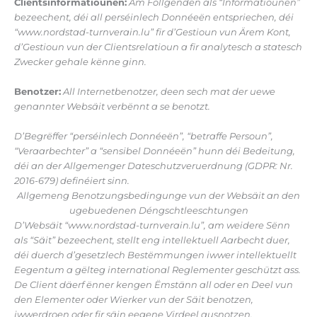
Clientsinformatiounen:
Am Follgenden als “Informatiounen”
bezeechent, déi all perséinlech Donnéeën entspriechen, déi
“www.nordstad-turnverain.lu” fir d’Gestioun vun Ärem Kont,
d’Gestioun vun der Clientsrelatioun a fir analytesch a statesch
Zwecker gehale kënne ginn.
Benotzer:
All Internetbenotzer, deen sech mat der uewe
genannter Websäit verbënnt a se benotzt.
D’Begrëffer “perséinlech Donnéeën”, “betraffe Persoun”,
“Veraarbechter” a “sensibel Donnéeën” hunn déi Bedeitung,
déi an der Allgemenger Dateschutzveruerdnung (GDPR: Nr.
2016-679) definéiert sinn.
Allgemeng Benotzungsbedingunge vun der Websäit an den
ugebuedenen Déngschtleeschtungen
D’Websäit “www.nordstad-turnverain.lu”, am weidere Sënn
als “Säit” bezeechent, stellt eng intellektuell Aarbecht duer,
déi duerch d’gesetzlech Bestëmmungen iwwer intellektuellt
Eegentum a gëlteg international Reglementer geschützt ass.
De Client däerf ënner kengen Ëmstänn all oder en Deel vun
den Elementer oder Wierker vun der Säit benotzen,
iwwerdroen oder fir säin eegene Virdeel ausnotzen.