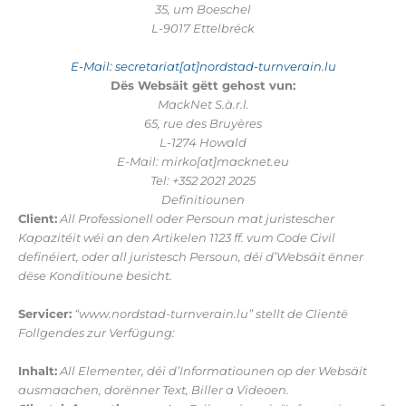
35, um Boeschel
L-9017 Ettelbréck
E-Mail: secretariat[at]nordstad-turnverain.lu
Dës Websäit gëtt gehost vun:
MackNet S.à.r.l.
65, rue des Bruyères
L-1274 Howald
E-Mail: mirko[at]macknet.eu
Tel: +352 2021 2025
Definitiounen
Client:
All Professionell oder Persoun mat juristescher
Kapazitéit wéi an den Artikelen 1123 ff. vum Code Civil
definéiert, oder all juristesch Persoun, déi d’Websäit ënner
dëse Konditioune besicht.
Servicer:
“www.nordstad-turnverain.lu” stellt de Clientë
Follgendes zur Verfügung:
Inhalt:
All Elementer, déi d’Informatiounen op der Websäit
ausmaachen, dorënner Text, Biller a Videoen.