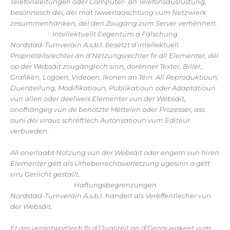
Telefonsleitungen oder Computer- an Telefonsausrüstung,
besonnesch déi, déi mat Iwwerlaaschtung vum Netzwierk
zesummenhänken, déi den Zougang zum Server verhënnert.
Intellektuellt Eegentum a Fälschung
Nordstad-Turnveräin A.s.b.l. besëtzt d’intellektuell
Propriétéitsrechter an d’Nëtzungsrechter fir all Elementer, déi
op der Websäit zougänglech sinn, dorënner Texter, Biller,
Grafiken, Logoen, Videoen, Ikonen an Téin. All Reproduktioun,
Duerstellung, Modifikatioun, Publikatioun oder Adaptatioun
vun allen oder deelweis Elementer vun der Websäit,
onofhängeg vun de benotzte Mëttelen oder Prozesser, ass
ouni déi viraus schrëftlech Autorisatioun vum Editeur
verbueden.
All onerlaabt Notzung vun der Websäit oder engem vun hiren
Elementer gëtt als Urheberrechtsverletzung ugesinn a gëtt
viru Geriicht gestallt.
Haftungsbegrenzungen
Nordstad-Turnveräin A.s.b.l. handelt als Verëffentlecher vun
der Websäit.
Et ass verantwortlech fir d’Qualitéit an d’Genauegkeet vum