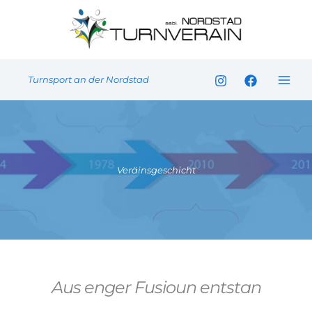
Skip
to
content
Turnsport an der Nordstad
Veräinsgeschicht
Aus enger Fusioun entstan