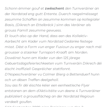
Schonn ëmmer gouf et
zwëschent
den Turnveräiner an
der Nordstad eng gutt Entente. Duerch reegelméissegt
zesumme Schaffen an zesumme kommen op kollegialer
Basis, (Dikrech an Ettelbréck ) sinn des Veräiner als
grouss Famill zesumme gewuess.
Et louch also op der Hand, dass een des Kollektiv-
Aarbecht am Kader vum Nordstad Gedanke festege
misst. Dëst a Form vun enger Fusioun zu enger nach méi
grousser a staarker Turnsport-Kraaft am Norden.
Dowéinst hunn am Kader vun den 125 järege
Gebuertsdagsfeierlechkeeten vum Turnveräin Dikrech déi
éischt inoffiziell Gespréicher stattfonnt.
D’Nopeschveräiner vu Colmer Bierg a Bettenduerf hunn
och un dësen Treffen deelgeholl.
Sou ass fir déi éischte kéier een eenheetleche Flyer
entstanen an dem d’Aktivitéite vun deene 4 Turnveräiner
publizéiert a groussflächeg an der Nordstad Regioun
verdeelt goufen.