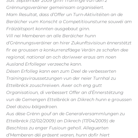
Säit September 2009 ginn Traininge vun den 2
Grënnungsveräiner gemeinsam organiséiert.
Mam Resultat, dass d’Offer un Turn-Aktivitéiten an de
Beräicher vum Konscht a Competitiounsturne souwéi am
Fräizäitsport konnten ausgebaut ginn.
Vill nei Memberen an alle Beräicher hunn
d’Grënnungsveräiner an hirer Zukunftsvisioun ënnerstëtzt
fir ee groussen a konkurrenzfäege Veräin ze schafen dee
regional, national an och doriwwer eraus am noen
Ausland Erfolleger verzeeche kann.
Dësen Erfolleg kann een zum Deel de verbesserten
Trainingsviraussetzungen vun der neier Turnhal zu
Ettelbréck zouschreiwen. Awer och eng gutt
Organisatioun, di verbessert Offer an d’Ënnerstëtzung
vun de Gemengen Ettelbréck an Dikrech hunn e groussen
Deel dozou bäigedroen.
Aus dëse Grënn gouf an de Generalversammlungen zu
Ettelbréck (12/02/2009) an Dikrech (17/04/2009) de
Beschloss zu enger Fusioun geholl. Alleguerten
d’Memberen déi präsent waren, hunn dofir hiert