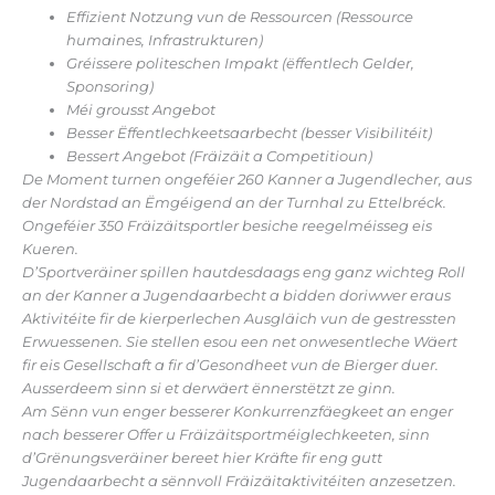
Effizient Notzung vun de Ressourcen (Ressource
humaines, Infrastrukturen)
Gréissere politeschen Impakt (ëffentlech Gelder,
Sponsoring)
Méi grousst Angebot
Besser Ëffentlechkeetsaarbecht (besser Visibilitéit)
Bessert Angebot (Fräizäit a Competitioun)
De Moment turnen ongeféier 260 Kanner a Jugendlecher, aus
der Nordstad an Ëmgéigend an der Turnhal zu Ettelbréck.
Ongeféier 350 Fräizäitsportler besiche reegelméisseg eis
Kueren.
D’Sportveräiner spillen hautdesdaags eng ganz wichteg Roll
an der Kanner a Jugendaarbecht a bidden doriwwer eraus
Aktivitéite fir de kierperlechen Ausgläich vun de gestressten
Erwuessenen. Sie stellen esou een net onwesentleche Wäert
fir eis Gesellschaft a fir d’Gesondheet vun de Bierger duer.
Ausserdeem sinn si et derwäert ënnerstëtzt ze ginn.
Am Sënn vun enger besserer Konkurrenzfäegkeet an enger
nach besserer Offer u Fräizäitsportméiglechkeeten, sinn
d’Grënungsveräiner bereet hier Kräfte fir eng gutt
Jugendaarbecht a sënnvoll Fräizäitaktivitéiten anzesetzen.