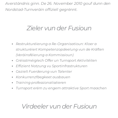
Averständnis ginn. De 26. November 2010 gouf dunn den
Nordstad-Turnveräin offiziell gegrënnt.
Zieler vun der Fusioun
Restrukturéierung a Re-Organisatioun: Kloer a
strukturéiert Kompetenzopdeelung vun de Kräften
(Veräinsféierung a Kommissioun)
Gréisstméiglech Offer un Turnsport Aktivitéiten
Effizient Notzung vu Sportinfrastrukturen
Gezielt Fuerderung vun Talenter
Konkurrenzfäegkeet ausbauen
Training professionaliséieren
Turnsport erëm zu engem attraktive Sport maachen
Virdeeler vun der Fusioun