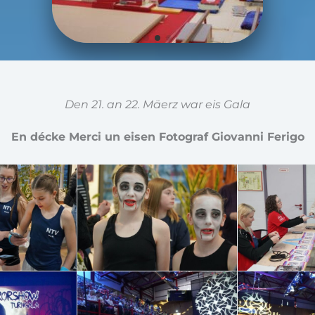
Den 21. an 22. Mäerz war eis Gala
En décke Merci un eisen Fotograf Giovanni Ferigo