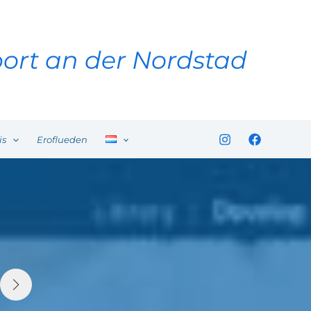
ort an der Nordstad
is
Eroflueden