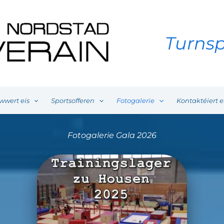
Turnsp
wwert eis
Sportsofferen
Fotogalerie
Kontaktéiert e
Fotogalerie Gala 2026