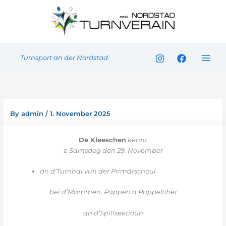
Skip
to
content
Turnsport an der Nordstad
By
admin
/
1. November 2025
De Kleeschen
kënnt
e Samsdeg den 29. November
an d’Turnhal vun der Primärschoul
bei d’Mammen, Pappen a Puppelcher
an d’Spillsektioun