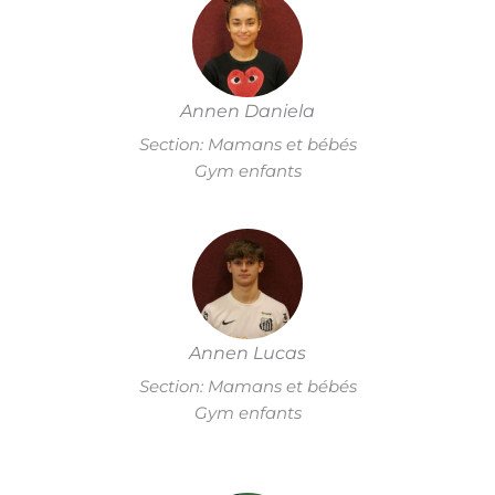
Annen Daniela
Section: Mamans et bébés
Gym enfants
Annen Lucas
Section: Mamans et bébés
Gym enfants