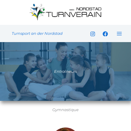
Aller
au
contenu
Turnsport an der Nordstad
Entraîneurs
Gymnastique