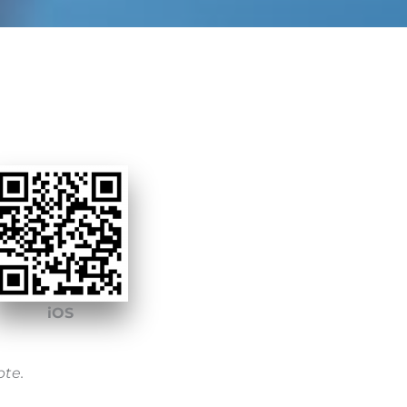
iOS
pte.