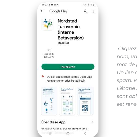
Cliquez 
nom, un
mot de p
Un lien 
spam. Vo
L’étape 
sont obl
est rens