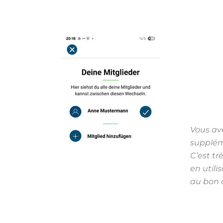
Vous av
supplém
C’est t
en utili
au bon 