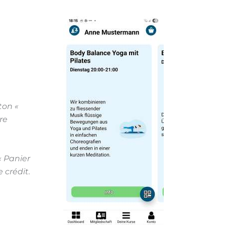
ton «
re
« Panier
 crédit.