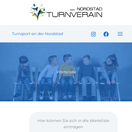
Zum
Inhalt
springen
Turnsport an der Nordstad
Warteliste
Hier können Sie sich in die Warteliste
eintragen